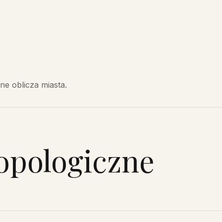
azyn pamięci
ne oblicza miasta.
opologiczne