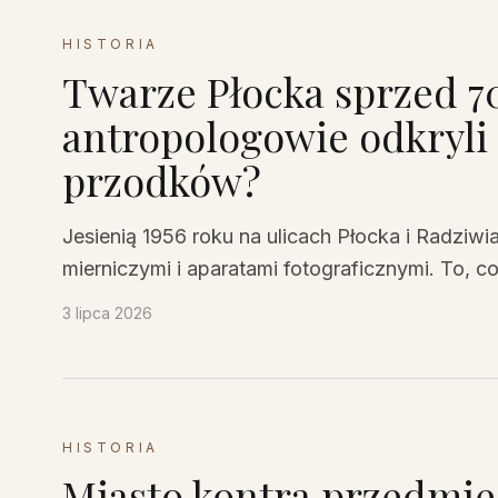
HISTORIA
Twarze Płocka sprzed 70
antropologowie odkryli
przodków?
Jesienią 1956 roku na ulicach Płocka i Radziwi
mierniczymi i aparatami fotograficznymi. To, c
700 mieszkańców, do dziś zaskakuje – miasto i
3 lipca 2026
lat mieszania się krwi, a ich wygląd opowiadał 
HISTORIA
Miasto kontra przedmie