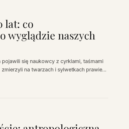
 lat: co
 o wyglądzie naszych
a pojawili się naukowcy z cyrklami, taśmami
o zmierzyli na twarzach i sylwetkach prawie
 przedmieście nosiły w sobie ślady tysiąca
historię Mazowsza lepiej niż niejedna kronika.
ście: antropologiczna