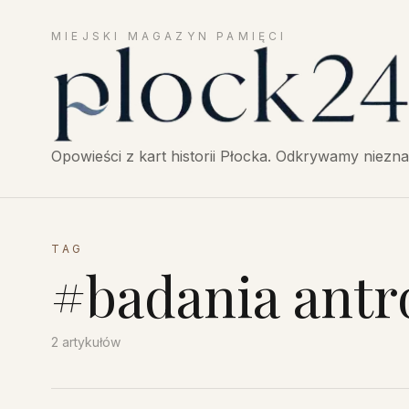
MIEJSKI MAGAZYN PAMIĘCI
Płock24 — Opowieści z historii Płocka, miejski mag
Opowieści z kart historii Płocka. Odkrywamy niezna
TAG
#
badania antr
2
artykułów