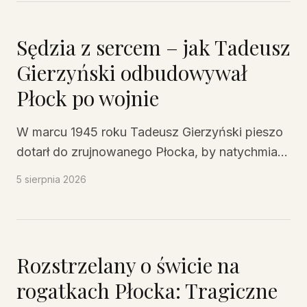
wyruszyła droga, która zaprowadziła siły
powstańcze aż do ostrowskich puszcz – droga
Sędzia z sercem – jak Tadeusz
odrodzenia dzięki energii Padlewskiego i
Gierzyński odbudowywał
bezwzględnej determinacji Ludwika Białego.
Płock po wojnie
W marcu 1945 roku Tadeusz Gierzyński pieszo
dotarł do zrujnowanego Płocka, by natychmiast
włączyć się w organizację lokalnego
5 sierpnia 2026
sądownictwa i życia publicznego. Ten
niestrudzony działacz, sędzia i adwokat z
ogromnym sercem dla ludzi, stał się jednym z
kluczowych architektów powojennej odbudowy
Rozstrzelany o świcie na
miasta i regionu.
rogatkach Płocka: Tragiczne