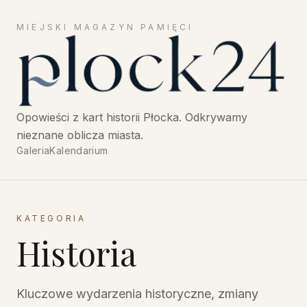
MIEJSKI MAGAZYN PAMIĘCI
Płock24 — Opowieści z historii Płocka, miejski magazyn
Opowieści z kart historii Płocka. Odkrywamy
nieznane oblicza miasta.
Galeria
Kalendarium
KATEGORIA
Historia
Kluczowe wydarzenia historyczne, zmiany