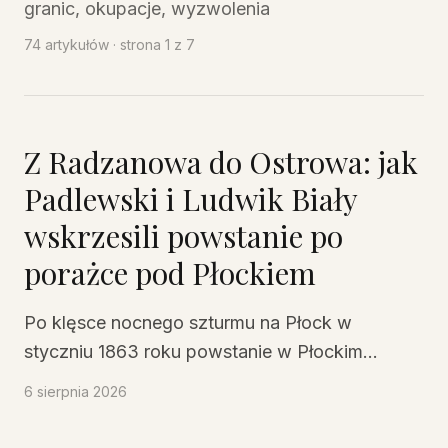
granic, okupacje, wyzwolenia
74
artykułów
· strona 1 z 7
Z Radzanowa do Ostrowa: jak
Padlewski i Ludwik Biały
wskrzesili powstanie po
porażce pod Płockiem
Po klęsce nocnego szturmu na Płock w
styczniu 1863 roku powstanie w Płockim
oddziale wydawało się martwe. W lasach
6 sierpnia 2026
radzanowskich zalegała cisza, a dowódca był
bliski rezygnacji. Wtedy z Radzanowa