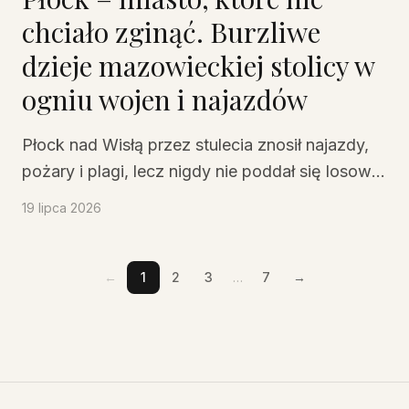
tragediach.
chciało zginąć. Burzliwe
dzieje mazowieckiej stolicy w
ogniu wojen i najazdów
Płock nad Wisłą przez stulecia znosił najazdy,
pożary i plagi, lecz nigdy nie poddał się losowi.
Miasto książąt mazowieckich, królów i
19 lipca 2026
biskupów, otoczone potężnymi murami, raz po
raz wstawało z popiołów, stając się symbolem
nieustępliwej mazowieckiej duszy.
←
1
2
3
…
7
→