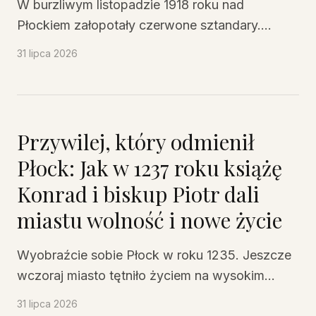
W burzliwym listopadzie 1918 roku nad
Płockiem załopotały czerwone sztandary.
Robotnicy, nauczyciele i młodzi działacze
31 lipca 2026
lewicy PPS oraz SDKPiL stanęli do walki o
Radę Delegatów Robotniczych, marząc o
socjalistycznej Polsce. Ich historia z 1919 roku
to nie tylko polityczne potyczki, ale przede
Przywilej, który odmienił
wszystkim dramatyczna opowieść o nadziei,
Płock: Jak w 1237 roku książę
solidarności i ulicach miasta, które na chwilę
Konrad i biskup Piotr dali
stały się areną wielkiej rewolucyjnej burzy.
miastu wolność i nowe życie
Wyobraźcie sobie Płock w roku 1235. Jeszcze
wczoraj miasto tętniło życiem na wysokim
wzgórzu nad Wisłą. Kupcy rozkładali towary na
31 lipca 2026