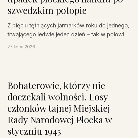
szwedzkim potopie
Z pięciu tętniących jarmarków roku do jednego,
trwającego ledwie jeden dzień – tak w połowie
XVII wieku wyglądał dramatyczny koniec
27 lipca 2026
złotego wieku płockiego handlu, zmiażdżonego
przez szwedzki potop, okupację i kryzys całej
Rzeczypospolitej.
Bohaterowie, którzy nie
doczekali wolności. Losy
członków tajnej Miejskiej
Rady Narodowej Płocka w
styczniu 1945