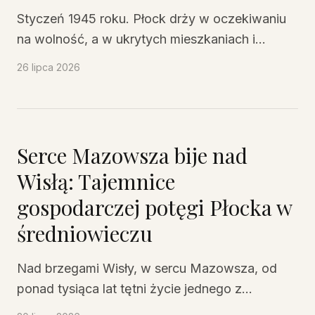
Styczeń 1945 roku. Płock drży w oczekiwaniu
na wolność, a w ukrytych mieszkaniach i
piwnicach garstka odważnych ludzi od
26 lipca 2026
miesięcy przygotowuje się, by w dniu
wyzwolenia przejąć władzę w mieście. To nie
są generałowie ani prominentni politycy. To
nauczyciele, robotnicy, młodzi działacze PPR i
Serce Mazowsza bije nad
RPPS, żołnierze Armii Ludowej. Tworzą
Wisłą: Tajemnice
konspiracyjną Miejską Radę Narodową – tajny
gospodarczej potęgi Płocka w
zalążek polskiej władzy, który ma zastąpić
hitlerowską administrację w chwili, gdy ostatni
średniowieczu
niemiecki żołnierz opuści miasto.
Nad brzegami Wisły, w sercu Mazowsza, od
ponad tysiąca lat tętni życie jednego z
najstarszych i najważniejszych ośrodków