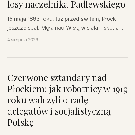
losy naczelnika Padlewskiego
15 maja 1863 roku, tuż przed świtem, Płock
jeszcze spał. Mgła nad Wisłą wisiała nisko, a w
zaułkach starego miasta słychać było tylko
4 sierpnia 2026
kroki warty. Nagle z bramy więzienia wyjechał
wózek. Na nim – młody mężczyzna w
czamarce, blady, ale spokojny. Wokół eskorta
rosyjskich żołnierzy. Gdy wózek skręcił w ulicę
Czerwone sztandary nad
Więzienną, z okien kamienic zaczęły spadać
Płockiem: jak robotnicy w 1919
pierwsze bukiety. Róże, fiołki, konwalie. Cała
roku walczyli o radę
droga do rogatek płońskich tonęła w kwiatach.
Płocczanki nie bały się carskich bagnetów.
delegatów i socjalistyczną
Rzucały je w milczeniu, jakby chciały choć na
Polskę
chwilę osłonić skazańca przed kulami.