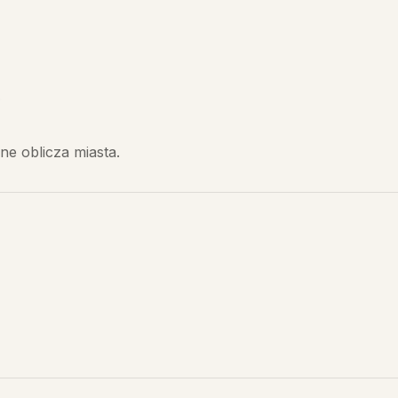
azyn pamięci
ne oblicza miasta.