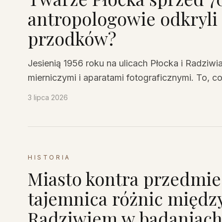
antropologowie odkryli
przodków?
Jesienią 1956 roku na ulicach Płocka i Radziwi
mierniczymi i aparatami fotograficznymi. To, c
700 mieszkańców, do dziś zaskakuje – miasto i
3 lipca 2026
lat mieszania się krwi, a ich wygląd opowiadał 
HISTORIA
Miasto kontra przedmie
tajemnica różnic międz
Radziwiem w badaniach z