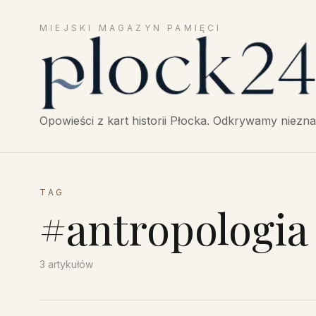
MIEJSKI MAGAZYN PAMIĘCI
Płock24 — Opowieści z historii Płocka, miejski mag
Opowieści z kart historii Płocka. Odkrywamy niezna
TAG
#
antropologia
3
artykułów