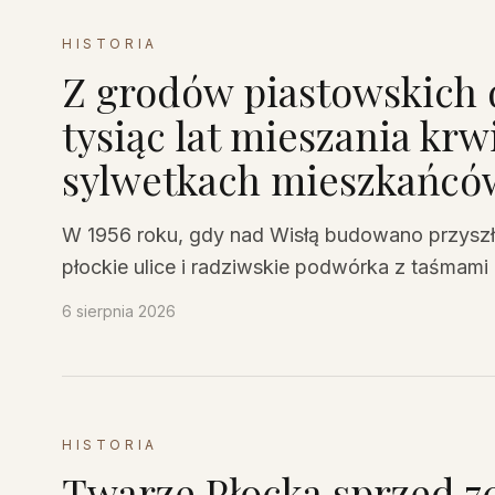
HISTORIA
Z grodów piastowskich 
tysiąc lat mieszania krw
sylwetkach mieszkańców
W 1956 roku, gdy nad Wisłą budowano przyszł
płockie ulice i radziwskie podwórka z taśmami 
twarzach prawie 700 mieszkańców, okazało się
6 sierpnia 2026
grodów po wielką petrochemię lat 60. Sylwetki 
Mazowsza lepiej niż najgrubsza księga.
HISTORIA
Twarze Płocka sprzed 70