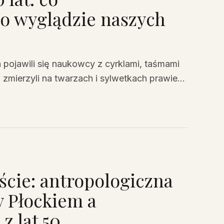
 o wyglądzie naszych
a pojawili się naukowcy z cyrklami, taśmami
o zmierzyli na twarzach i sylwetkach prawie
 przedmieście nosiły w sobie ślady tysiąca
historię Mazowsza lepiej niż niejedna kronika.
ście: antropologiczna
y Płockiem a
 lat 50.