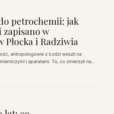
do petrochemii: jak
i zapisano w
 Płocka i Radziwia
ość, antropologowie z Łodzi weszli na
mierniczymi i aparatami. To, co zmierzyli na
 żywą kroniką tysiąca lat: od piastowskich
płocczan i radziwian opowiedziały historię
 lat: co