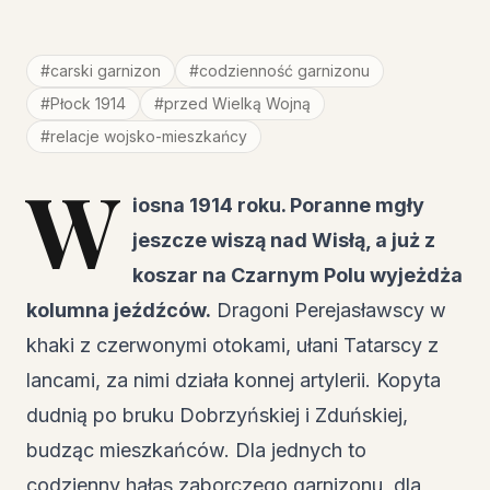
#
carski garnizon
#
codzienność garnizonu
#
Płock 1914
#
przed Wielką Wojną
#
relacje wojsko-mieszkańcy
W
iosna 1914 roku. Poranne mgły
jeszcze wiszą nad Wisłą, a już z
koszar na Czarnym Polu wyjeżdża
kolumna jeźdźców.
Dragoni Perejasławscy w
khaki z czerwonymi otokami, ułani Tatarscy z
lancami, za nimi działa konnej artylerii. Kopyta
dudnią po bruku Dobrzyńskiej i Zduńskiej,
budząc mieszkańców. Dla jednych to
codzienny hałas zaborczego garnizonu, dla