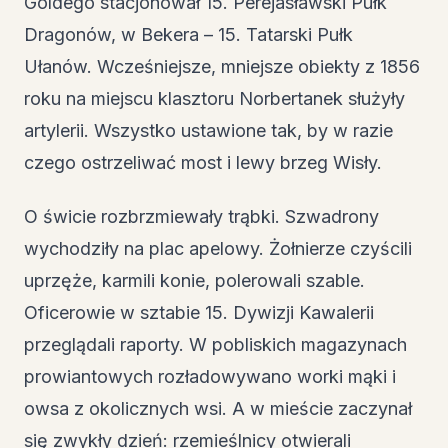
Goldego stacjonował 15. Perejasławski Pułk
Dragonów, w Bekera – 15. Tatarski Pułk
Ułanów. Wcześniejsze, mniejsze obiekty z 1856
roku na miejscu klasztoru Norbertanek służyły
artylerii. Wszystko ustawione tak, by w razie
czego ostrzeliwać most i lewy brzeg Wisły.
O świcie rozbrzmiewały trąbki. Szwadrony
wychodziły na plac apelowy. Żołnierze czyścili
uprzęże, karmili konie, polerowali szable.
Oficerowie w sztabie 15. Dywizji Kawalerii
przeglądali raporty. W pobliskich magazynach
prowiantowych rozładowywano worki mąki i
owsa z okolicznych wsi. A w mieście zaczynał
się zwykły dzień: rzemieślnicy otwierali