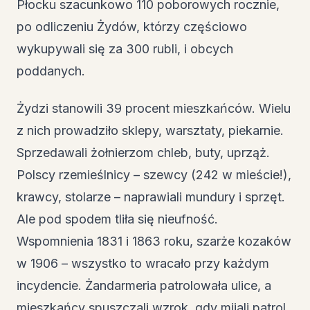
Płocku szacunkowo 110 poborowych rocznie,
po odliczeniu Żydów, którzy częściowo
wykupywali się za 300 rubli, i obcych
poddanych.
Żydzi stanowili 39 procent mieszkańców. Wielu
z nich prowadziło sklepy, warsztaty, piekarnie.
Sprzedawali żołnierzom chleb, buty, uprząż.
Polscy rzemieślnicy – szewcy (242 w mieście!),
krawcy, stolarze – naprawiali mundury i sprzęt.
Ale pod spodem tliła się nieufność.
Wspomnienia 1831 i 1863 roku, szarże kozaków
w 1906 – wszystko to wracało przy każdym
incydencie. Żandarmeria patrolowała ulice, a
mieszkańcy spuszczali wzrok, gdy mijali patrol.