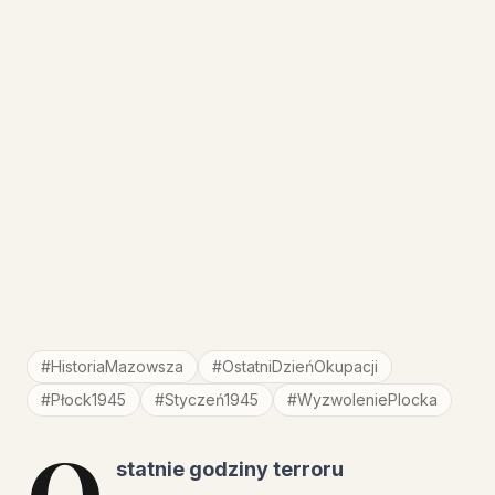
#
HistoriaMazowsza
#
OstatniDzieńOkupacji
#
Płock1945
#
Styczeń1945
#
WyzwoleniePlocka
O
statnie godziny terroru