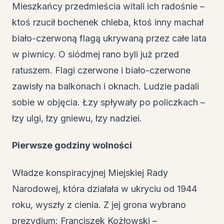
Mieszkańcy przedmieścia witali ich radośnie –
ktoś rzucił bochenek chleba, ktoś inny machał
biało-czerwoną flagą ukrywaną przez całe lata
w piwnicy. O siódmej rano byli już przed
ratuszem. Flagi czerwone i biało-czerwone
zawisły na balkonach i oknach. Ludzie padali
sobie w objęcia. Łzy spływały po policzkach –
łzy ulgi, łzy gniewu, łzy nadziei.
Pierwsze godziny wolności
Władze konspiracyjnej Miejskiej Rady
Narodowej, która działała w ukryciu od 1944
roku, wyszły z cienia. Z jej grona wybrano
prezydium: Franciszek Kożłowski –