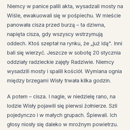
Niemcy w panice palili akta, wysadzali mosty na
Wiśle, ewakuowali się w pośpiechu. W mieście
panowała cisza przed burzą – ta dziwna,
napięta cisza, gdy wszyscy wstrzymują
oddech. Ktoś szeptał na rynku, że „już idą". Inni
bali się wierzyć. Jeszcze w sobotę 20 stycznia
oddziały radzieckie zajęły Radziwie. Niemcy
wysadzili mosty i spalili kościół. Wymiana ognia
między brzegami Wisły trwała kilka godzin.
A potem – cisza. I nagle, w niedzielę rano, na
lodzie Wisły pojawili się pierwsi żołnierze. Szli
pojedynczo i w małych grupach. Śpiewali. Ich
głosy niosły się daleko w mroźnym powietrzu.