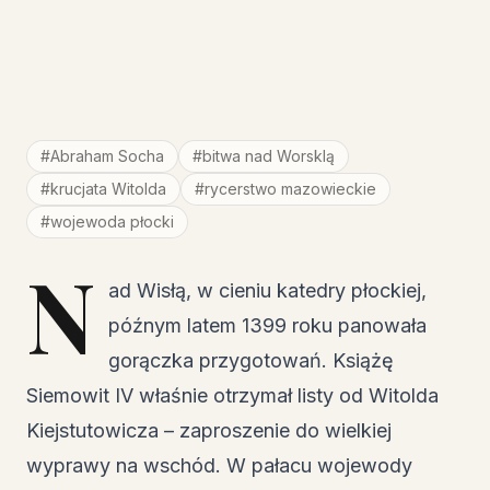
#
Abraham Socha
#
bitwa nad Worsklą
#
krucjata Witolda
#
rycerstwo mazowieckie
#
wojewoda płocki
N
ad Wisłą, w cieniu katedry płockiej,
późnym latem 1399 roku panowała
gorączka przygotowań. Książę
Siemowit IV właśnie otrzymał listy od Witolda
Kiejstutowicza – zaproszenie do wielkiej
wyprawy na wschód. W pałacu wojewody