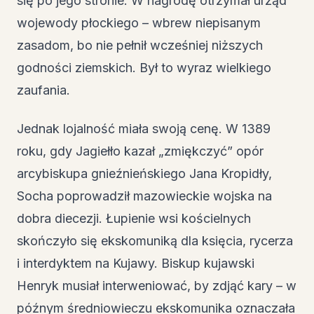
się po jego stronie. W nagrodę otrzymał urząd
wojewody płockiego – wbrew niepisanym
zasadom, bo nie pełnił wcześniej niższych
godności ziemskich. Był to wyraz wielkiego
zaufania.
Jednak lojalność miała swoją cenę. W 1389
roku, gdy Jagiełło kazał „zmiękczyć” opór
arcybiskupa gnieźnieńskiego Jana Kropidły,
Socha poprowadził mazowieckie wojska na
dobra diecezji. Łupienie wsi kościelnych
skończyło się ekskomuniką dla księcia, rycerza
i interdyktem na Kujawy. Biskup kujawski
Henryk musiał interweniować, by zdjąć kary – w
późnym średniowieczu ekskomunika oznaczała