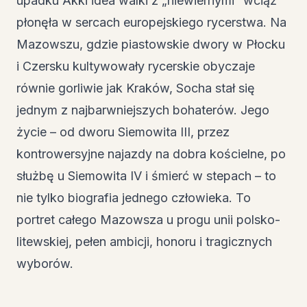
upadku Akki idea walki z „niewiernymi” wciąż
płonęła w sercach europejskiego rycerstwa. Na
Mazowszu, gdzie piastowskie dwory w Płocku
i Czersku kultywowały rycerskie obyczaje
równie gorliwie jak Kraków, Socha stał się
jednym z najbarwniejszych bohaterów. Jego
życie – od dworu Siemowita III, przez
kontrowersyjne najazdy na dobra kościelne, po
służbę u Siemowita IV i śmierć w stepach – to
nie tylko biografia jednego człowieka. To
portret całego Mazowsza u progu unii polsko-
litewskiej, pełen ambicji, honoru i tragicznych
wyborów.