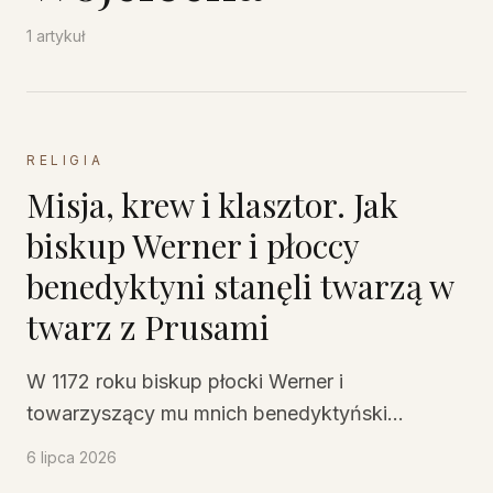
1
artykuł
RELIGIA
Misja, krew i klasztor. Jak
biskup Werner i płoccy
benedyktyni stanęli twarzą w
twarz z Prusami
W 1172 roku biskup płocki Werner i
towarzyszący mu mnich benedyktyński
imieniem Benedykt padli ofiarą pruskiej
6 lipca 2026
zasadzki. Ich śmierć nie była tylko tragicznym