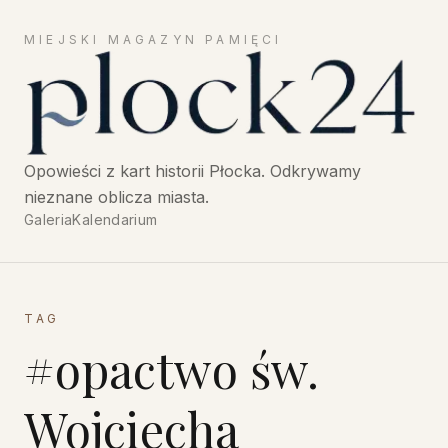
MIEJSKI MAGAZYN PAMIĘCI
Płock24 — Opowieści z historii Płocka, miejski magazyn
Opowieści z kart historii Płocka. Odkrywamy
nieznane oblicza miasta.
Galeria
Kalendarium
TAG
#
opactwo św.
Wojciecha