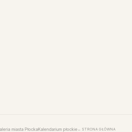
aleria miasta Płocka
Kalendarium płockie
← STRONA GŁÓWNA