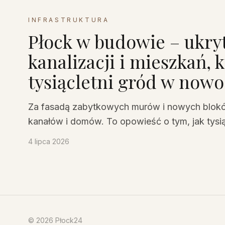
INFRASTRUKTURA
Płock w budowie – ukryta
kanalizacji i mieszkań, 
tysiącletni gród w now
Za fasadą zabytkowych murów i nowych bloków k
kanałów i domów. To opowieść o tym, jak tysi
krok po kroku, cegła po cegle.
4 lipca 2026
©
2026
Płock24