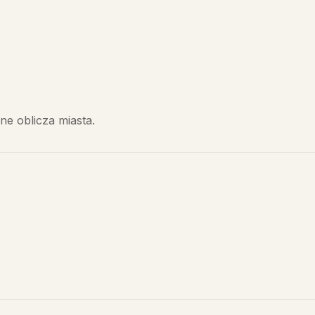
azyn pamięci
ne oblicza miasta.