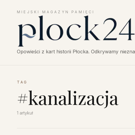
MIEJSKI MAGAZYN PAMIĘCI
Płock24 — Opowieści z historii Płocka, miejski mag
Opowieści z kart historii Płocka. Odkrywamy niezna
TAG
#
kanalizacja
1
artykuł