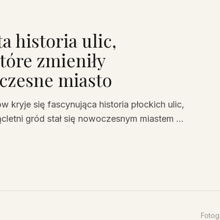
 historia ulic,
które zmieniły
oczesne miasto
ryje się fascynująca historia płockich ulic,
ącletni gród stał się nowoczesnym miastem –
Fotog