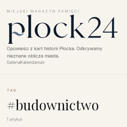
MIEJSKI MAGAZYN PAMIĘCI
Płock24 — Opowieści z historii Płocka, miejski magazyn
Opowieści z kart historii Płocka. Odkrywamy
nieznane oblicza miasta.
Galeria
Kalendarium
TAG
#
budownictwo
1
artykuł