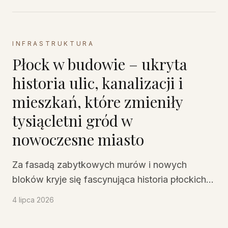
INFRASTRUKTURA
Płock w budowie – ukryta
historia ulic, kanalizacji i
mieszkań, które zmieniły
tysiącletni gród w
nowoczesne miasto
Za fasadą zabytkowych murów i nowych
bloków kryje się fascynująca historia płockich
ulic, kanałów i domów. To opowieść o tym, jak
4 lipca 2026
tysiącletni gród stał się nowoczesnym miastem
– krok po kroku, cegła po cegle.