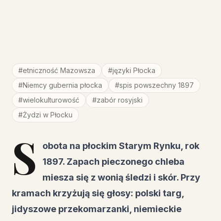
#
etniczność Mazowsza
#
języki Płocka
#
Niemcy gubernia płocka
#
spis powszechny 1897
#
wielokulturowość
#
zabór rosyjski
#
Żydzi w Płocku
S
obota na płockim Starym Rynku, rok
1897. Zapach pieczonego chleba
miesza się z wonią śledzi i skór. Przy
kramach krzyżują się głosy: polski targ,
jidyszowe przekomarzanki, niemieckie