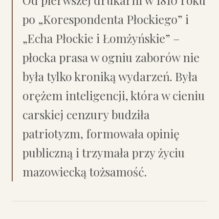
Od pierwszej drukarni w 1810 roku
po „Korespondenta Płockiego” i
„Echa Płockie i Łomżyńskie” –
płocka prasa w ogniu zaborów nie
była tylko kroniką wydarzeń. Była
orężem inteligencji, która w cieniu
carskiej cenzury budziła
patriotyzm, formowała opinię
publiczną i trzymała przy życiu
mazowiecką tożsamość.