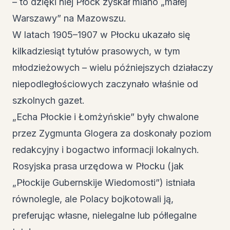
– to dzięki niej Płock zyskał miano „małej
Warszawy” na Mazowszu.
W latach 1905–1907 w Płocku ukazało się
kilkadziesiąt tytułów prasowych, w tym
młodzieżowych – wielu późniejszych działaczy
niepodległościowych zaczynało właśnie od
szkolnych gazet.
„Echa Płockie i Łomżyńskie” były chwalone
przez Zygmunta Glogera za doskonały poziom
redakcyjny i bogactwo informacji lokalnych.
Rosyjska prasa urzędowa w Płocku (jak
„Płockije Gubernskije Wiedomosti”) istniała
równolegle, ale Polacy bojkotowali ją,
preferując własne, nielegalne lub półlegalne