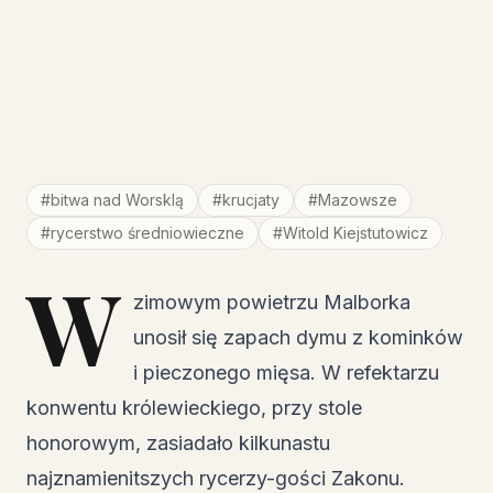
#
bitwa nad Worsklą
#
krucjaty
#
Mazowsze
#
rycerstwo średniowieczne
#
Witold Kiejstutowicz
W
zimowym powietrzu Malborka
unosił się zapach dymu z kominków
i pieczonego mięsa. W refektarzu
konwentu królewieckiego, przy stole
honorowym, zasiadało kilkunastu
najznamienitszych rycerzy-gości Zakonu.