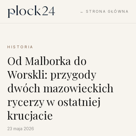
← STRONA GŁÓWNA
HISTORIA
Od Malborka do
Worskli: przygody
dwóch mazowieckich
rycerzy w ostatniej
krucjacie
23 maja 2026