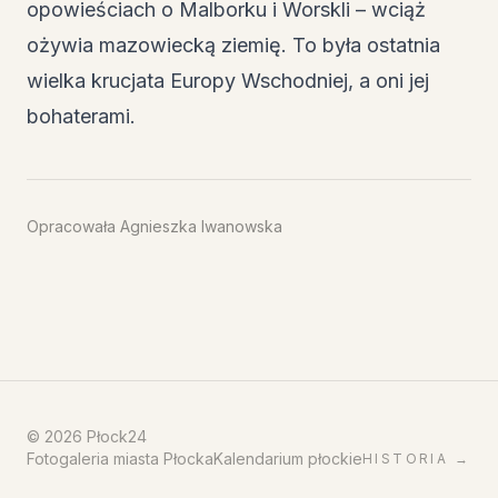
opowieściach o Malborku i Worskli – wciąż
ożywia mazowiecką ziemię. To była ostatnia
wielka krucjata Europy Wschodniej, a oni jej
bohaterami.
Opracowała Agnieszka Iwanowska
©
2026
Płock24
Fotogaleria miasta Płocka
Kalendarium płockie
HISTORIA
→