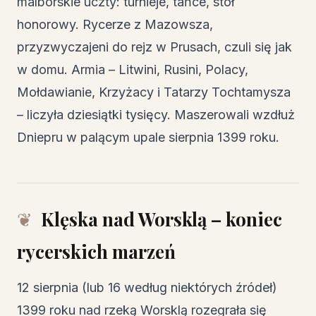
malborskie uczty: turnieje, tańce, stół
honorowy. Rycerze z Mazowsza,
przyzwyczajeni do rejz w Prusach, czuli się jak
w domu. Armia – Litwini, Rusini, Polacy,
Mołdawianie, Krzyżacy i Tatarzy Tochtamysza
– liczyła dziesiątki tysięcy. Maszerowali wzdłuż
Dniepru w palącym upale sierpnia 1399 roku.
Klęska nad Worsklą – koniec
rycerskich marzeń
12 sierpnia (lub 16 według niektórych źródeł)
1399 roku nad rzeką Worsklą rozegrała się