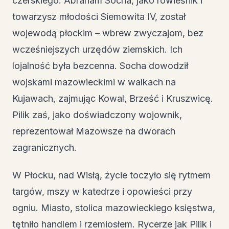
czerskiego. Abraham Socha, jako rówieśnik i
towarzysz młodości Siemowita IV, został
wojewodą płockim – wbrew zwyczajom, bez
wcześniejszych urzędów ziemskich. Ich
lojalność była bezcenna. Socha dowodził
wojskami mazowieckimi w walkach na
Kujawach, zajmując Kowal, Brześć i Kruszwicę.
Pilik zaś, jako doświadczony wojownik,
reprezentował Mazowsze na dworach
zagranicznych.
W Płocku, nad Wisłą, życie toczyło się rytmem
targów, mszy w katedrze i opowieści przy
ogniu. Miasto, stolica mazowieckiego księstwa,
tętniło handlem i rzemiosłem. Rycerze jak Pilik i