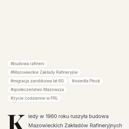
#
budowa rafinerii
#
Mazowieckie Zakłady Rafineryjne
#
migracja zarobkowa lat 60.
#
osiedla Płock
#
społeczeństwo Mazowsza
#
życie codzienne w PRL
K
iedy w 1960 roku ruszyła budowa
Mazowieckich Zakładów Rafineryjnych