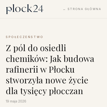
← STRONA GŁÓWNA
SPOŁECZEŃSTWO
Z pól do osiedli
chemików: Jak budowa
rafinerii w Płocku
stworzyła nowe życie
dla tysięcy płocczan
19 maja 2026