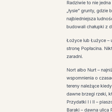
Radziwie to nie jedna
„łysie” grunty, gdzie 
najbiedniejsza ludnoś
budowali chałupki z d
Łożyce lub Łużyce – u
stronę Popłacina. Nikt
zaradni.
Nort albo Nurt – najn
wspomnienia o czasac
tereny należące kied
dawne brzegi rzeki, k
Przydatki I i II – pi
Baraki – dawna ulica 