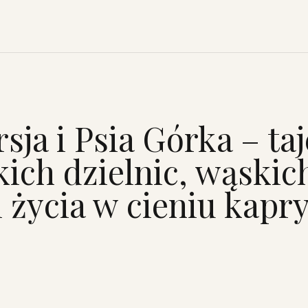
rsja i Psia Górka – t
ich dzielnic, wąskic
i życia w cieniu kapr