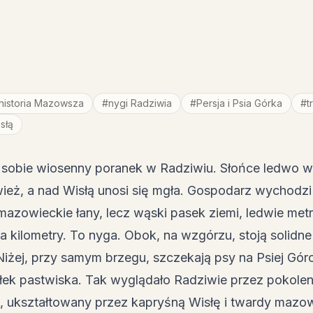
historia Mazowsza
#
nygi Radziwia
#
Persja i Psia Górka
#
t
słą
 sobie wiosenny poranek w Radziwiu. Słońce ledwo w
ież, a nad Wisłą unosi się mgła. Gospodarz wychodzi 
mazowieckie łany, lecz wąski pasek ziemi, ledwie metr
a kilometry. To nyga. Obok, na wzgórzu, stoją solid
Niżej, przy samym brzegu, szczekają psy na Psiej Gór
ek pastwiska. Tak wyglądało Radziwie przez pokoleni
w, ukształtowany przez kapryśną Wisłę i twardy mazow