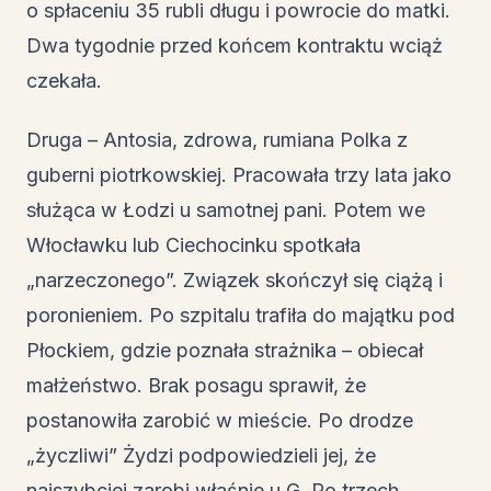
o spłaceniu 35 rubli długu i powrocie do matki.
Dwa tygodnie przed końcem kontraktu wciąż
czekała.
Druga – Antosia, zdrowa, rumiana Polka z
guberni piotrkowskiej. Pracowała trzy lata jako
służąca w Łodzi u samotnej pani. Potem we
Włocławku lub Ciechocinku spotkała
„narzeczonego”. Związek skończył się ciążą i
poronieniem. Po szpitalu trafiła do majątku pod
Płockiem, gdzie poznała strażnika – obiecał
małżeństwo. Brak posagu sprawił, że
postanowiła zarobić w mieście. Po drodze
„życzliwi” Żydzi podpowiedzieli jej, że
najszybciej zarobi właśnie u G. Po trzech