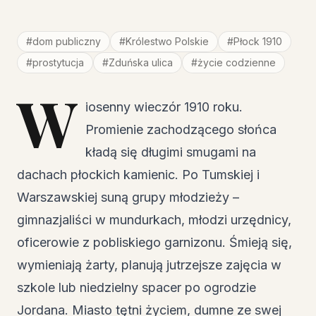
#
dom publiczny
#
Królestwo Polskie
#
Płock 1910
#
prostytucja
#
Zduńska ulica
#
życie codzienne
W
iosenny wieczór 1910 roku.
Promienie zachodzącego słońca
kładą się długimi smugami na
dachach płockich kamienic. Po Tumskiej i
Warszawskiej suną grupy młodzieży –
gimnazjaliści w mundurkach, młodzi urzędnicy,
oficerowie z pobliskiego garnizonu. Śmieją się,
wymieniają żarty, planują jutrzejsze zajęcia w
szkole lub niedzielny spacer po ogrodzie
Jordana. Miasto tętni życiem, dumne ze swej